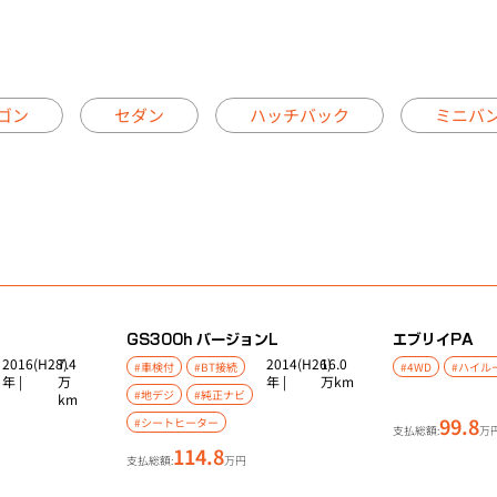
ゴン
セダン
ハッチバック
ミニバ
GS
300h バージョンL
エブリイ
PA
2016(H28)
7.4
2014(H26)
16.0
#車検付
#BT接続
#4WD
#ハイル
年 |
万
年 |
万km
#地デジ
#純正ナビ
km
99.8
#シートヒーター
支払総額:
万
114.8
支払総額:
万円