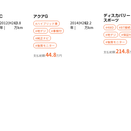
ディスカバリー
C
アクア
G
スポーツ
2012(H24)
13.8
2014(H26)
12.2
#ハイブリッド車
年 |
万km
年 |
万km
#4WD
#BT接続
#地デジ
#車検付
#地デジ
#保証
#純正ナビ
#後席モニター
#後席モニター
214.8
支払総額:
44.8
支払総額:
万円