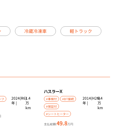
ン
冷蔵冷凍車
軽トラック
ハスラー
X
2024(R6)
1.4
2014(H26)
9.4
ーフ
#車検付
#BT接続
年 |
万
年 |
万
#保証付
km
km
#シートヒーター
円
49.8
支払総額:
万円