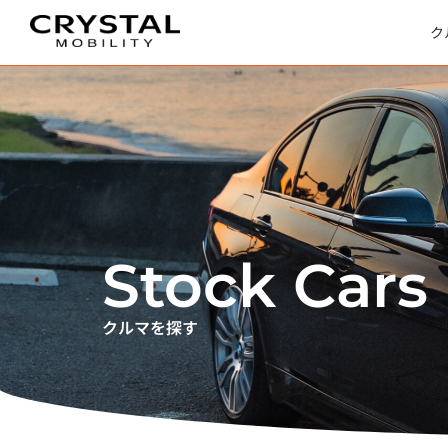
内
容
を
ス
ク
キ
ッ
プ
Stock Cars
クルマを探す