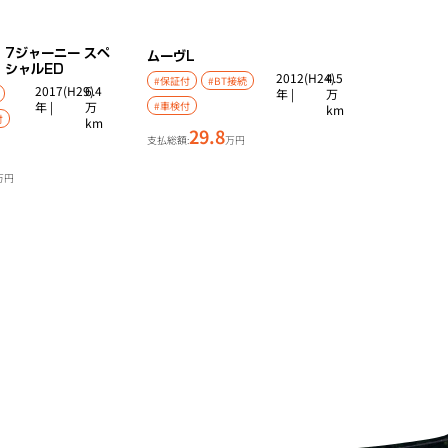
7ジャーニー スペ
ムーヴ
L
シャルED
2012(H24)
4.5
#保証付
#BT接続
2017(H29)
6.4
年 |
万
年 |
万
#車検付
km
付
km
29.8
支払総額:
万円
万円