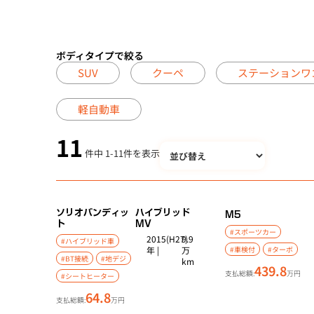
ボディタイプで絞る
SUV
クーペ
ステーションワ
軽自動車
11
件中
1
-
11
件を表示
ソリオバンディッ
ハイブリッド
M5
ト
MV
#スポーツカー
2015(H27)
9.9
#ハイブリッド車
年 |
万
#車検付
#ターボ
#BT接続
#地デジ
km
439.8
支払総額:
万円
#シートヒーター
64.8
支払総額:
万円