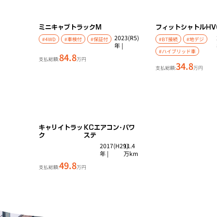
ミニキャブトラック
M
フィットシャトルHV
2023(R5)
#4WD
#車検付
#保証付
#BT接続
#地デジ
年 |
#ハイブリッド車
84.8
支払総額:
万円
34.8
支払総額:
万円
キャリイトラッ
KCエアコン･パワ
ク
ステ
2017(H29)
11.4
年 |
万km
49.8
支払総額:
万円