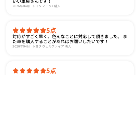
いい車屋さんです！
2026年04月 | トヨタ マークX 購入
5
点
対応がすごく早く、色んなことに対応して頂きました。 ま
た車を購入することがあればお願いしたいです！
2026年04月 | トヨタ ヴェルファイア 購入
5
点
この度購入させていただきました。こちらの不手際で書類
をミスした際も、車庫証明の書類の再発行など、快く対応
していただき、納車日に間に合わせていただき本当にあり
がとうございました。 また納車した車は、小傷...
2026年04月 | トヨタ ヴォクシー 購入
2
点
ムーヴを他府県から購入させていただき陸送にて配送して
いただきました。 接客はとても良い感じの方で良かったの
ですが 車両到着し確認するとナビ故障 エアコン故障 フロ