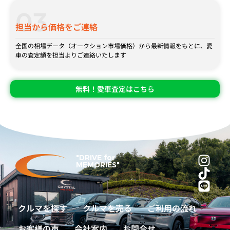
03
担当から価格をご連絡
全国の相場データ（オークション市場価格）から最新情報をもとに、愛
車の査定額を担当よりご連絡いたします
無料！愛車査定はこちら
"DRIVE for
MEMORIES"
クルマを探す
クルマを売る
ご利用の流れ
お客様の声
会社案内
お問合せ