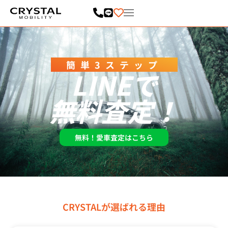
内
容
を
ス
キ
ッ
プ
簡単3ステップ
LINEで
無料査定！
無料！愛車査定はこちら
CRYSTALが選ばれる理由