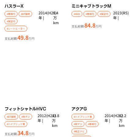
ハスラー
X
ミニキャブトラック
M
2014(H26)
9.4
2023(R5)
#車検付
#BT接続
#4WD
#車検付
#保証付
年 |
万
年 |
#保証付
km
84.8
支払総額:
万円
#シートヒーター
49.8
支払総額:
万円
フィットシャトルHV
C
アクア
G
2012(H24)
13.8
2014(H26)
12.2
#BT接続
#地デジ
#ハイブリッド車
年 |
万
年 |
万
#ハイブリッド車
#地デジ
#車検付
km
km
34.8
#純正ナビ
支払総額:
万円