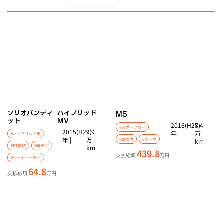
ソリオバンディ
ハイブリッド
M5
ット
MV
2016(H28)
7.4
#スポーツカー
2015(H27)
9.9
年 |
万
#ハイブリッド車
年 |
万
#車検付
#ターボ
km
#BT接続
#地デジ
km
439.8
支払総額:
万円
#シートヒーター
64.8
支払総額:
万円