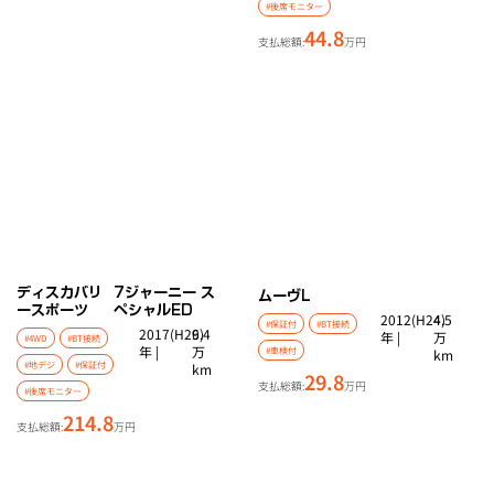
#後席モニター
44.8
支払総額:
万円
ディスカバリ
7ジャーニー ス
ムーヴ
L
ースポーツ
ペシャルED
2012(H24)
4.5
#保証付
#BT接続
2017(H29)
6.4
年 |
万
#4WD
#BT接続
年 |
万
#車検付
km
#地デジ
#保証付
km
29.8
支払総額:
万円
#後席モニター
214.8
支払総額:
万円