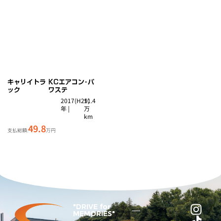
キャリイトラ
KCエアコン･パ
ック
ワステ
2017(H29)
11.4
年 |
万
km
49.8
支払総額:
万円
"DRIVE for
MEMORIES"