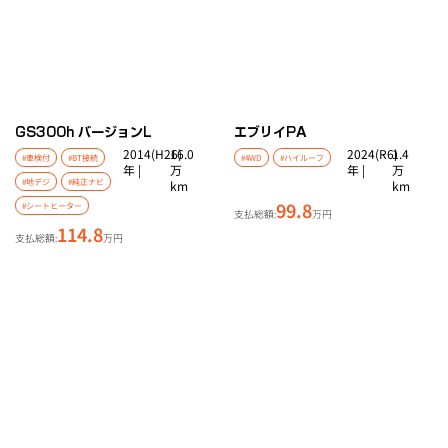
GS
300h バージョンL
エブリイ
PA
2014(H26)
16.0
2024(R6)
1.4
#車検付
#BT接続
#4WD
#ハイルーフ
年 |
万
年 |
万
#地デジ
#純正ナビ
km
km
99.8
#シートヒーター
支払総額:
万円
114.8
支払総額:
万円