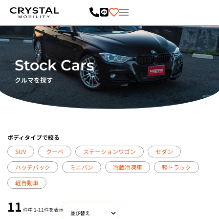
内
容
を
ス
キ
ッ
プ
Stock Cars
クルマを探す
ボディタイプで絞る
SUV
クーペ
ステーションワゴン
セダン
ハッチバック
ミニバン
冷蔵冷凍車
軽トラック
軽自動車
11
件中
1
-
11
件を表示