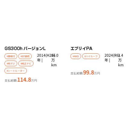
GS
300h バージョンL
エブリイ
PA
2014(H26)
16.0
2024(R6)
1.4
#車検付
#BT接続
#4WD
#ハイルーフ
年 |
万
年 |
万
#地デジ
#純正ナビ
km
km
99.8
#シートヒーター
支払総額:
万円
114.8
支払総額:
万円