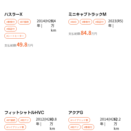
ハスラー
X
ミニキャブトラック
M
2014(H26)
9.4
2023(R5)
#車検付
#BT接続
#4WD
#車検付
#保証付
年 |
万
年 |
#保証付
km
84.8
支払総額:
万円
#シートヒーター
49.8
支払総額:
万円
フィットシャトルHV
C
アクア
G
2012(H24)
13.8
2014(H26)
12.2
#BT接続
#地デジ
#ハイブリッド車
年 |
万
年 |
万
#ハイブリッド車
#地デジ
#車検付
km
km