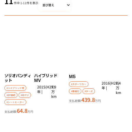
11
件中
1
-
11
件を表示
ソリオバンディ
ハイブリッド
M5
ット
MV
2016(H28)
7.4
#スポーツカー
2015(H27)
9.9
年 |
万
#ハイブリッド車
年 |
万
#車検付
#ターボ
km
#BT接続
#地デジ
km
439.8
支払総額:
万円
#シートヒーター
64.8
支払総額:
万円