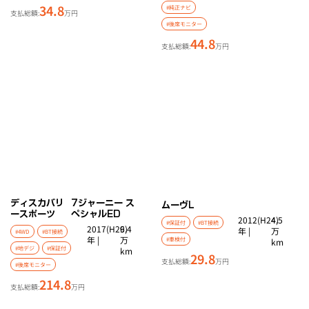
34.8
#純正ナビ
支払総額:
万円
#後席モニター
44.8
支払総額:
万円
ディスカバリ
7ジャーニー ス
ムーヴ
L
ースポーツ
ペシャルED
2012(H24)
4.5
#保証付
#BT接続
2017(H29)
6.4
年 |
万
#4WD
#BT接続
年 |
万
#車検付
km
#地デジ
#保証付
km
29.8
支払総額:
万円
#後席モニター
214.8
支払総額:
万円