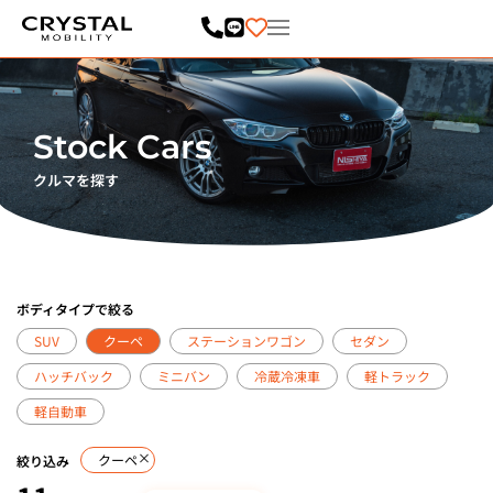
内
容
を
ス
キ
ッ
プ
Stock Cars
クルマを探す
ボディタイプで絞る
SUV
クーペ
ステーションワゴン
セダン
ハッチバック
ミニバン
冷蔵冷凍車
軽トラック
軽自動車
×
クーペ
絞り込み