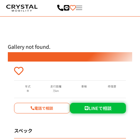
内
容
を
ス
キ
ッ
プ
Gallery not found.
年式
走行距離
車検
修復歴
年
万km
LINEで相談
電話で相談
スペック