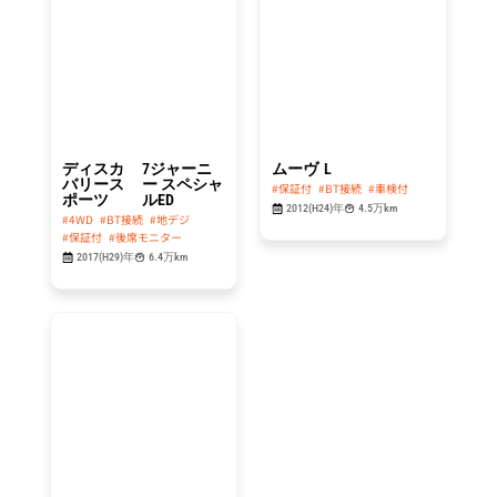
214.8
29.8
万円
万円
ディスカ
7ジャーニ
ムーヴ
L
バリース
ー スペシャ
#保証付
#BT接続
#車検付
ポーツ
ルED
2012(H24)年
4.5万km
#4WD
#BT接続
#地デジ
#保証付
#後席モニター
2017(H29)年
6.4万km
総額
49.8
万円