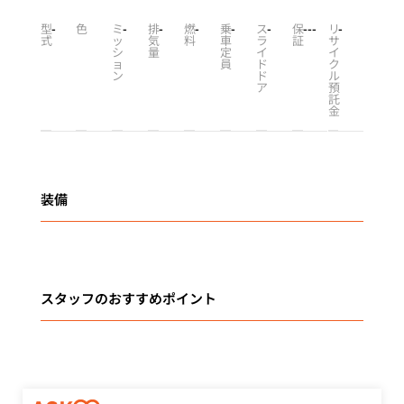
型
-
色
ミ
-
排
-
燃
-
乗
-
ス
-
保
-
-
-
リ
-
式
ッ
気
料
車
ラ
証
サ
シ
量
定
イ
イ
ョ
員
ド
ク
ン
ド
ル
ア
預
託
金
装備
スタッフのおすすめポイント