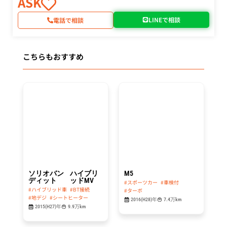
ASK
LINEで相談
電話で相談
こちらもおすすめ
総額
総額
64.8
439.8
万円
万円
ソリオバン
ハイブリ
M5
ディット
ッドMV
#スポーツカー
#車検付
#ハイブリッド車
#BT接続
#ターボ
#地デジ
#シートヒーター
2016(H28)年
7.4万km
2015(H27)年
9.9万km