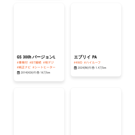
総額
総額
114.8
99.8
万円
万円
GS
300h バージョンL
エブリイ
PA
#車検付
#BT接続
#地デジ
#4WD
#ハイルーフ
#純正ナビ
#シートヒーター
2024(R6)年
1.4万km
2014(H26)年
16万km
総額
総額
49.8
84.8
万円
万円