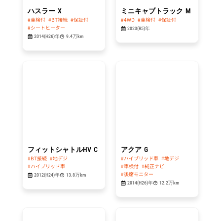
ハスラー
X
ミニキャブトラック
M
#車検付
#BT接続
#保証付
#4WD
#車検付
#保証付
#シートヒーター
2023(R5)年
2014(H26)年
9.4万km
総額
総額
34.8
44.8
万円
万円
フィットシャトルHV
C
アクア
G
#BT接続
#地デジ
#ハイブリッド車
#地デジ
#ハイブリッド車
#車検付
#純正ナビ
#後席モニター
2012(H24)年
13.8万km
2014(H26)年
12.2万km
総額
総額