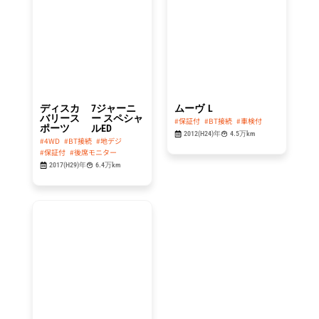
214.8
29.8
万円
万円
ディスカ
7ジャーニ
ムーヴ
L
バリース
ー スペシャ
#保証付
#BT接続
#車検付
ポーツ
ルED
2012(H24)年
4.5万km
#4WD
#BT接続
#地デジ
#保証付
#後席モニター
2017(H29)年
6.4万km
総額
49.8
万円