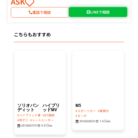
ASK
LINEで相談
電話で相談
こちらもおすすめ
総額
総額
64.8
439.8
万円
万円
ソリオバン
ハイブリ
M5
ディット
ッドMV
#スポーツカー
#車検付
#ハイブリッド車
#BT接続
#ターボ
#地デジ
#シートヒーター
2016(H28)年
7.4万km
2015(H27)年
9.9万km