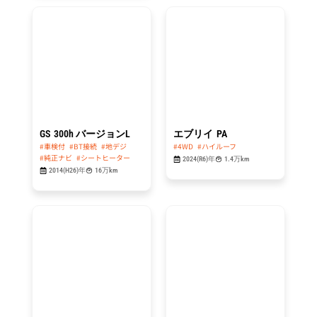
総額
総額
114.8
99.8
万円
万円
GS
300h バージョンL
エブリイ
PA
#車検付
#BT接続
#地デジ
#4WD
#ハイルーフ
#純正ナビ
#シートヒーター
2024(R6)年
1.4万km
2014(H26)年
16万km
総額
総額
49.8
84.8
万円
万円