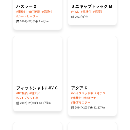
ハスラー
X
ミニキャブトラック
M
#車検付
#BT接続
#保証付
#4WD
#車検付
#保証付
#シートヒーター
2023(R5)年
2014(H26)年
9.4万km
総額
総額
34.8
44.8
万円
万円
フィットシャトルHV
C
アクア
G
#BT接続
#地デジ
#ハイブリッド車
#地デジ
#ハイブリッド車
#車検付
#純正ナビ
#後席モニター
2012(H24)年
13.8万km
2014(H26)年
12.2万km
総額
総額