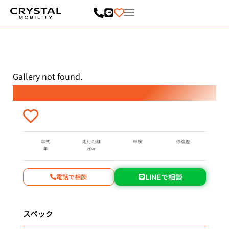
内
容
を
ス
キ
ッ
プ
Gallery not found.
年式
走行距離
車検
修復歴
年
万km
LINEで相談
電話で相談
スペック