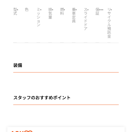
型
-
色
ミ
-
排
-
燃
-
乗
-
ス
-
保
-
-
-
リ
-
式
ッ
気
料
車
ラ
証
サ
シ
量
定
イ
イ
ョ
員
ド
ク
ン
ド
ル
ア
預
託
金
装備
スタッフのおすすめポイント