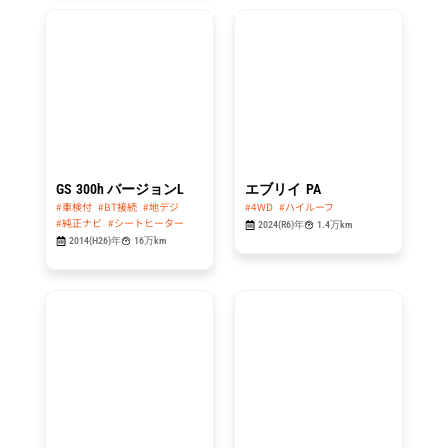
総額
総額
114.8
99.8
万円
万円
GS
300h バージョンL
エブリイ
PA
#車検付
#BT接続
#地デジ
#4WD
#ハイルーフ
#純正ナビ
#シートヒーター
2024(R6)年
1.4万km
2014(H26)年
16万km
総額
総額
49.8
84.8
万円
万円