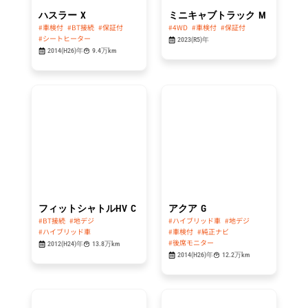
ハスラー
X
ミニキャブトラック
M
#車検付
#BT接続
#保証付
#4WD
#車検付
#保証付
#シートヒーター
2023(R5)年
2014(H26)年
9.4万km
総額
総額
34.8
44.8
万円
万円
フィットシャトルHV
C
アクア
G
#BT接続
#地デジ
#ハイブリッド車
#地デジ
#ハイブリッド車
#車検付
#純正ナビ
#後席モニター
2012(H24)年
13.8万km
2014(H26)年
12.2万km
総額
総額