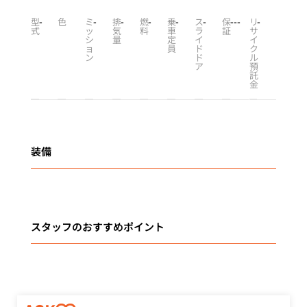
型
-
色
ミ
-
排
-
燃
-
乗
-
ス
-
保
-
-
-
リ
-
式
ッ
気
料
車
ラ
証
サ
シ
量
定
イ
イ
ョ
員
ド
ク
ン
ド
ル
ア
預
託
金
装備
スタッフのおすすめポイント