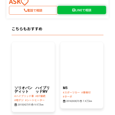
ASK
LINEで相談
電話で相談
こちらもおすすめ
総額
総額
64.8
439.8
万円
万円
ソリオバン
ハイブリ
M5
ディット
ッドMV
#スポーツカー
#車検付
#ハイブリッド車
#BT接続
#ターボ
#地デジ
#シートヒーター
2016(H28)年
7.4万km
2015(H27)年
9.9万km