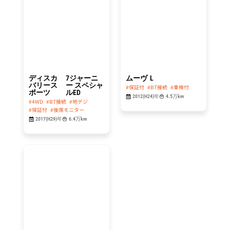
214.8
29.8
万円
万円
ディスカ
7ジャーニ
ムーヴ
L
バリース
ー スペシャ
#保証付
#BT接続
#車検付
ポーツ
ルED
2012(H24)年
4.5万km
#4WD
#BT接続
#地デジ
#保証付
#後席モニター
2017(H29)年
6.4万km
総額
49.8
万円