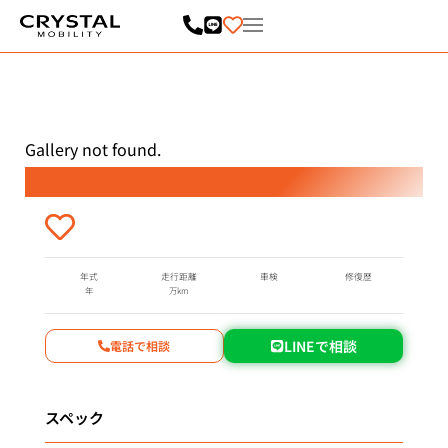
内
容
を
ス
キ
ッ
プ
Gallery not found.
年式
走行距離
車検
修復歴
年
万km
LINEで相談
電話で相談
スペック