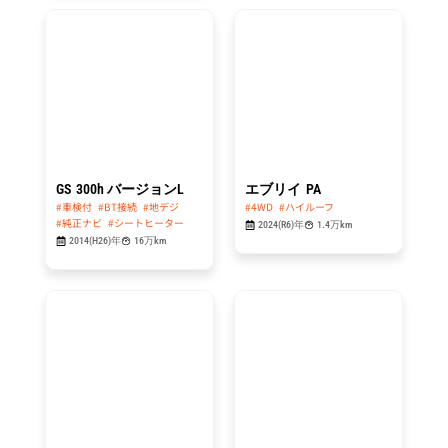
総額
総額
114.8
99.8
万円
万円
GS
300h バージョンL
エブリイ
PA
#車検付
#BT接続
#地デジ
#4WD
#ハイルーフ
#純正ナビ
#シートヒーター
2024(R6)年
1.4万km
2014(H26)年
16万km
総額
総額
49.8
84.8
万円
万円