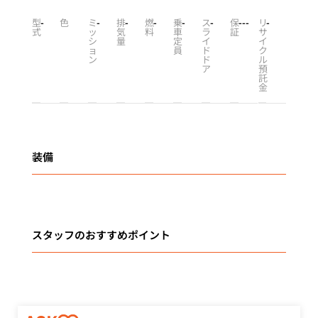
型
-
色
ミ
-
排
-
燃
-
乗
-
ス
-
保
-
-
-
リ
-
式
ッ
気
料
車
ラ
証
サ
シ
量
定
イ
イ
ョ
員
ド
ク
ン
ド
ル
ア
預
託
金
装備
スタッフのおすすめポイント