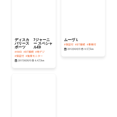
214.8
29.8
万円
万円
ディスカ
7ジャーニ
ムーヴ
L
バリース
ー スペシャ
#保証付
#BT接続
#車検付
ポーツ
ルED
2012(H24)年
4.5万km
#4WD
#BT接続
#地デジ
#保証付
#後席モニター
2017(H29)年
6.4万km
総額
49.8
万円