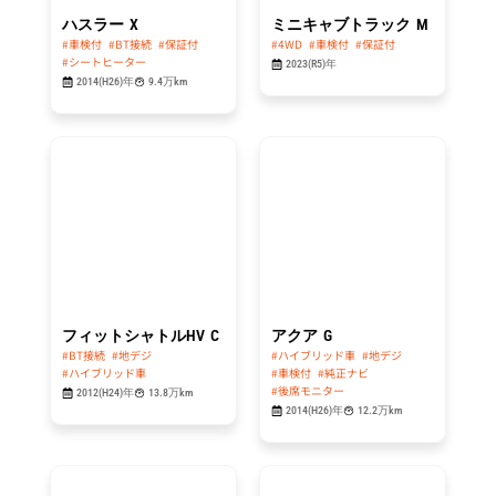
ハスラー
X
ミニキャブトラック
M
#車検付
#BT接続
#保証付
#4WD
#車検付
#保証付
#シートヒーター
2023(R5)年
2014(H26)年
9.4万km
総額
総額
34.8
44.8
万円
万円
フィットシャトルHV
C
アクア
G
#BT接続
#地デジ
#ハイブリッド車
#地デジ
#ハイブリッド車
#車検付
#純正ナビ
#後席モニター
2012(H24)年
13.8万km
2014(H26)年
12.2万km
総額
総額