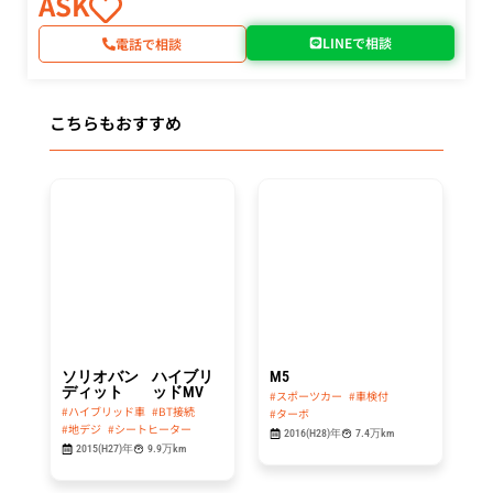
ASK
LINEで相談
電話で相談
こちらもおすすめ
総額
総額
64.8
439.8
万円
万円
ソリオバン
ハイブリ
M5
ディット
ッドMV
#スポーツカー
#車検付
#ハイブリッド車
#BT接続
#ターボ
#地デジ
#シートヒーター
2016(H28)年
7.4万km
2015(H27)年
9.9万km