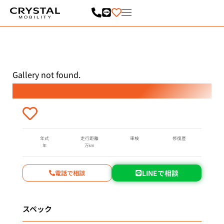
内
容
を
ス
キ
ッ
プ
Gallery not found.
年式
走行距離
車検
修復歴
年
万km
LINEで相談
電話で相談
スペック