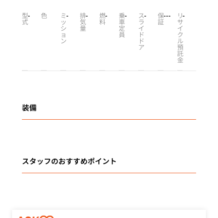
型
-
色
ミ
-
排
-
燃
-
乗
-
ス
-
保
-
-
-
リ
-
式
ッ
気
料
車
ラ
証
サ
シ
量
定
イ
イ
ョ
員
ド
ク
ン
ド
ル
ア
預
託
金
装備
スタッフのおすすめポイント