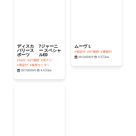
214.8
29.8
万円
万円
ディスカ
7ジャーニ
ムーヴ
L
バリース
ー スペシャ
#保証付
#BT接続
#車検付
ポーツ
ルED
2012(H24)年
4.5万km
#4WD
#BT接続
#地デジ
#保証付
#後席モニター
2017(H29)年
6.4万km
総額
49.8
万円