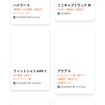
ハスラー
X
ミニキャブトラック
M
#車検付
#BT接続
#保証付
#4WD
#車検付
#保証付
#シートヒーター
2023(R5)年
2014(H26)年
9.4万km
総額
総額
34.8
44.8
万円
万円
フィットシャトルHV
C
アクア
G
#BT接続
#地デジ
#ハイブリッド車
#地デジ
#ハイブリッド車
#車検付
#純正ナビ
#後席モニター
2012(H24)年
13.8万km
2014(H26)年
12.2万km
総額
総額