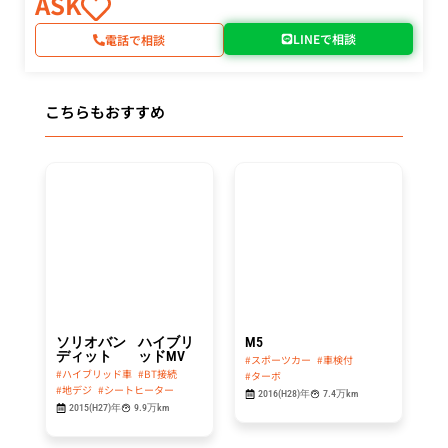
ASK
LINEで相談
電話で相談
こちらもおすすめ
総額
総額
64.8
439.8
万円
万円
ソリオバン
ハイブリ
M5
ディット
ッドMV
#スポーツカー
#車検付
#ハイブリッド車
#BT接続
#ターボ
#地デジ
#シートヒーター
2016(H28)年
7.4万km
2015(H27)年
9.9万km