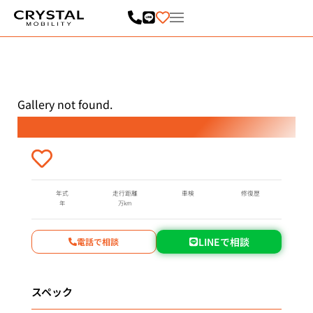
内
容
を
ス
キ
ッ
プ
Gallery not found.
年式
走行距離
車検
修復歴
年
万km
LINEで相談
電話で相談
スペック