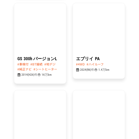
総額
総額
114.8
99.8
万円
万円
GS
300h バージョンL
エブリイ
PA
#車検付
#BT接続
#地デジ
#4WD
#ハイルーフ
#純正ナビ
#シートヒーター
2024(R6)年
1.4万km
2014(H26)年
16万km
総額
総額
49.8
84.8
万円
万円