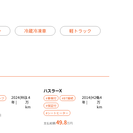
ン
冷蔵冷凍車
軽トラック
ハスラー
X
2024(R6)
1.4
2014(H26)
9.4
ーフ
#車検付
#BT接続
年 |
万
年 |
万
#保証付
km
km
#シートヒーター
円
49.8
支払総額:
万円