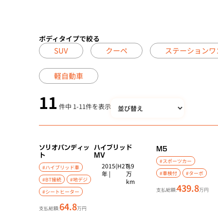
ボディタイプで絞る
SUV
クーペ
ステーションワ
軽自動車
11
件中
1
-
11
件を表示
ソリオバンディッ
ハイブリッド
M5
ト
MV
#スポーツカー
2015(H27)
9.9
#ハイブリッド車
年 |
万
#車検付
#ターボ
#BT接続
#地デジ
km
439.8
支払総額:
万円
#シートヒーター
64.8
支払総額:
万円