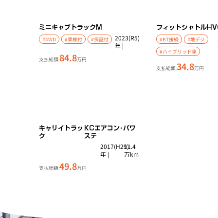
ミニキャブトラック
M
フィットシャトルHV
2023(R5)
#4WD
#車検付
#保証付
#BT接続
#地デジ
年 |
#ハイブリッド車
84.8
支払総額:
万円
34.8
支払総額:
万円
キャリイトラッ
KCエアコン･パワ
ク
ステ
2017(H29)
11.4
年 |
万km
49.8
支払総額:
万円