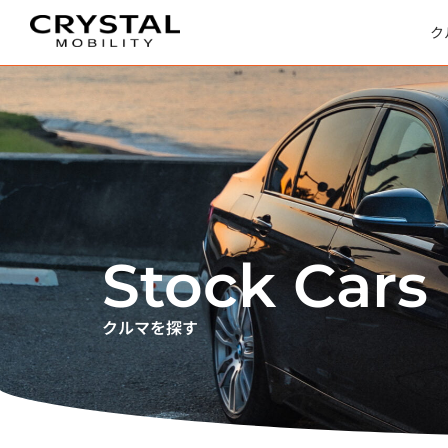
内
容
を
ス
ク
キ
ッ
プ
Stock Cars
クルマを探す