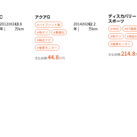
ディスカバリー
C
アクア
G
スポーツ
2012(H24)
13.8
2014(H26)
12.2
#ハイブリッド車
年 |
万km
年 |
万km
#4WD
#BT接続
#地デジ
#車検付
#地デジ
#保証
#純正ナビ
#後席モニター
#後席モニター
214.8
支払総額:
44.8
支払総額:
万円