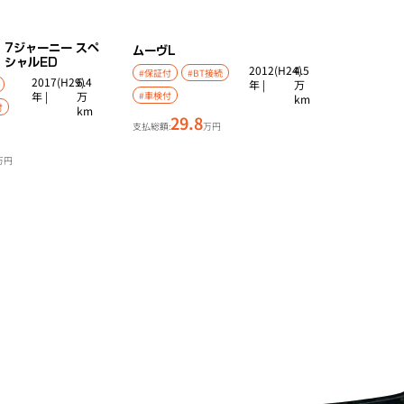
7ジャーニー スペ
ムーヴ
L
シャルED
2012(H24)
4.5
#保証付
#BT接続
2017(H29)
6.4
年 |
万
年 |
万
#車検付
km
付
km
29.8
支払総額:
万円
万円