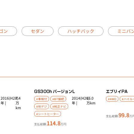
ゴン
セダン
ハッチバック
ミニバ
GS
300h バージョンL
エブリイ
PA
2016(H28)
7.4
2014(H26)
16.0
#車検付
#BT接続
#4WD
#ハイル
年 |
万
年 |
万km
#地デジ
#純正ナビ
km
99.8
#シートヒーター
支払総額:
万
114.8
支払総額:
万円