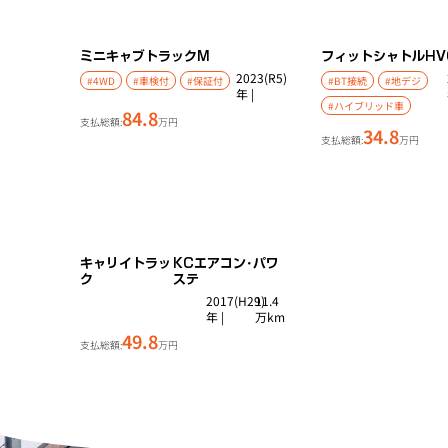
ミニキャブトラック
M
フィットシャトルHV
2023(R5)
#4WD
#車検付
#保証付
#BT接続
#地デジ
年 |
#ハイブリッド車
84.8
支払総額:
万円
34.8
支払総額:
万円
キャリイトラッ
KCエアコン･パワ
ク
ステ
2017(H29)
11.4
年 |
万km
49.8
支払総額:
万円