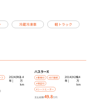
ン
冷蔵冷凍車
軽トラック
ハスラー
X
2024(R6)
1.4
2014(H26)
9.4
ーフ
#車検付
#BT接続
年 |
万
年 |
万
#保証付
km
km
#シートヒーター
円
49.8
支払総額:
万円