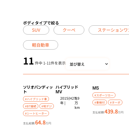
ボディタイプで絞る
SUV
クーペ
ステーションワ
軽自動車
11
件中
1
-
11
件を表示
ソリオバンディッ
ハイブリッド
M5
ト
MV
#スポーツカー
2015(H27)
9.9
#ハイブリッド車
年 |
万
#車検付
#ターボ
#BT接続
#地デジ
km
439.8
支払総額:
万円
#シートヒーター
64.8
支払総額:
万円