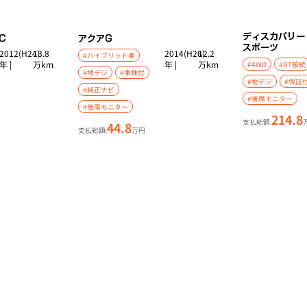
ディスカバリー
C
アクア
G
スポーツ
2012(H24)
13.8
2014(H26)
12.2
#ハイブリッド車
年 |
万km
年 |
万km
#4WD
#BT接続
#地デジ
#車検付
#地デジ
#保証
#純正ナビ
#後席モニター
#後席モニター
214.8
支払総額:
44.8
支払総額:
万円