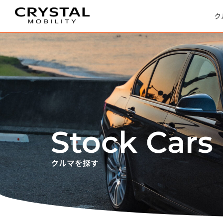
内
容
を
ス
ク
キ
ッ
プ
Stock Cars
クルマを探す