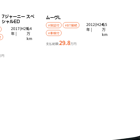
7ジャーニー スペ
ムーヴ
L
シャルED
2012(H24)
4.5
#保証付
#BT接続
2017(H29)
6.4
年 |
万
年 |
万
#車検付
km
付
km
29.8
支払総額:
万円
万円