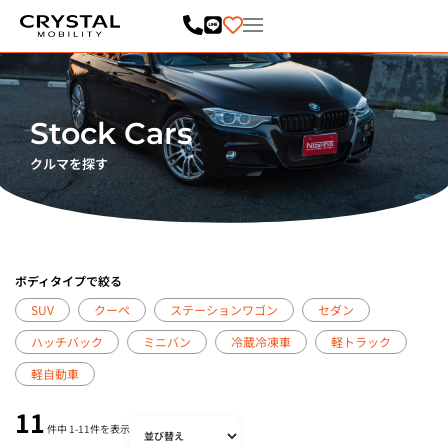
内
容
を
ス
キ
ッ
プ
Stock Cars
クルマを探す
ボディタイプで絞る
SUV
クーペ
ステーションワゴン
セダン
ハッチバック
ミニバン
冷蔵冷凍車
軽トラック
軽自動車
11
件中
1
-
11
件を表示