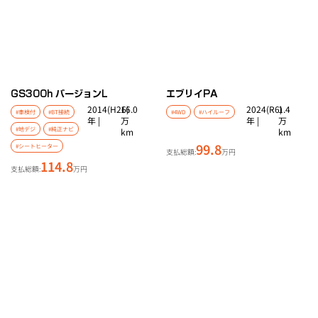
GS
300h バージョンL
エブリイ
PA
2014(H26)
16.0
2024(R6)
1.4
#車検付
#BT接続
#4WD
#ハイルーフ
年 |
万
年 |
万
#地デジ
#純正ナビ
km
km
99.8
#シートヒーター
支払総額:
万円
114.8
支払総額:
万円