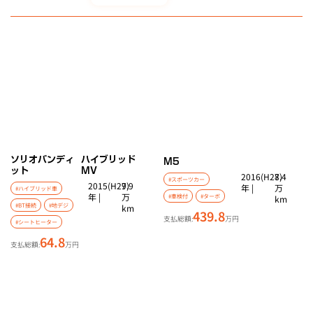
ソリオバンディ
ハイブリッド
M5
ット
MV
2016(H28)
7.4
#スポーツカー
2015(H27)
9.9
年 |
万
#ハイブリッド車
年 |
万
#車検付
#ターボ
km
#BT接続
#地デジ
km
439.8
支払総額:
万円
#シートヒーター
64.8
支払総額:
万円