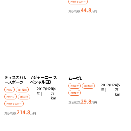
#後席モニター
44.8
支払総額:
万円
ディスカバリ
7ジャーニー ス
ムーヴ
L
ースポーツ
ペシャルED
2012(H24)
4.5
#保証付
#BT接続
2017(H29)
6.4
年 |
万
#4WD
#BT接続
年 |
万
#車検付
km
#地デジ
#保証付
km
29.8
支払総額:
万円
#後席モニター
214.8
支払総額:
万円