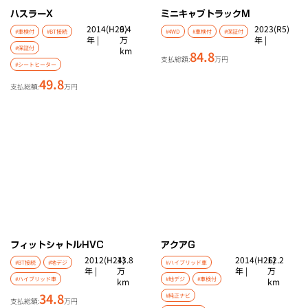
ハスラー
X
ミニキャブトラック
M
2014(H26)
9.4
2023(R5)
#車検付
#BT接続
#4WD
#車検付
#保証付
年 |
万
年 |
#保証付
km
84.8
支払総額:
万円
#シートヒーター
49.8
支払総額:
万円
フィットシャトルHV
C
アクア
G
2012(H24)
13.8
2014(H26)
12.2
#BT接続
#地デジ
#ハイブリッド車
年 |
万
年 |
万
#ハイブリッド車
#地デジ
#車検付
km
km
34.8
#純正ナビ
支払総額:
万円