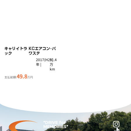
キャリイトラ
KCエアコン･パ
ック
ワステ
2017(H29)
11.4
年 |
万
km
49.8
支払総額:
万円
"DRIVE for
MEMORIES"