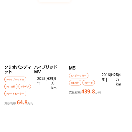
ソリオバンディ
ハイブリッド
M5
ット
MV
2016(H28)
7.4
#スポーツカー
2015(H27)
9.9
年 |
万
#ハイブリッド車
年 |
万
#車検付
#ターボ
km
#BT接続
#地デジ
km
439.8
支払総額:
万円
#シートヒーター
64.8
支払総額:
万円