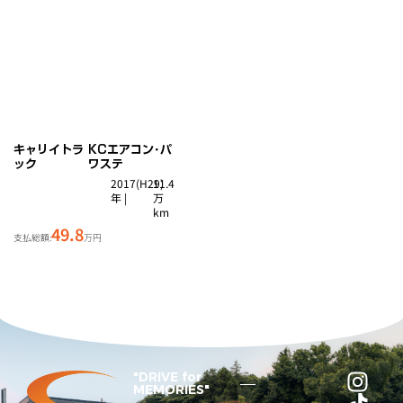
キャリイトラ
KCエアコン･パ
ック
ワステ
2017(H29)
11.4
年 |
万
km
49.8
支払総額:
万円
"DRIVE for
MEMORIES"