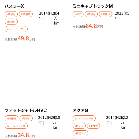
ハスラー
X
ミニキャブトラック
M
2014(H26)
9.4
2023(R5)
#車検付
#BT接続
#4WD
#車検付
#保証付
年 |
万
年 |
#保証付
km
84.8
支払総額:
万円
#シートヒーター
49.8
支払総額:
万円
フィットシャトルHV
C
アクア
G
2012(H24)
13.8
2014(H26)
12.2
#BT接続
#地デジ
#ハイブリッド車
年 |
万
年 |
万
#ハイブリッド車
#地デジ
#車検付
km
km
34.8
#純正ナビ
支払総額:
万円