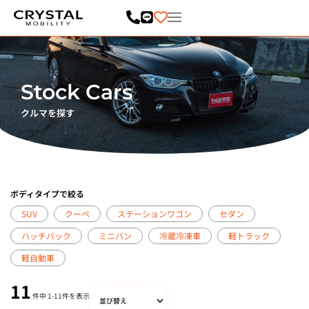
内
容
を
ス
キ
ッ
プ
Stock Cars
クルマを探す
ボディタイプで絞る
SUV
クーペ
ステーションワゴン
セダン
ハッチバック
ミニバン
冷蔵冷凍車
軽トラック
軽自動車
11
件中
1
-
11
件を表示