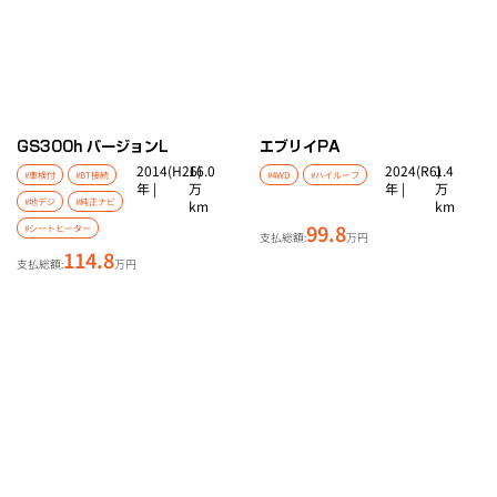
GS
300h バージョンL
エブリイ
PA
2014(H26)
16.0
2024(R6)
1.4
#車検付
#BT接続
#4WD
#ハイルーフ
年 |
万
年 |
万
#地デジ
#純正ナビ
km
km
99.8
#シートヒーター
支払総額:
万円
114.8
支払総額:
万円