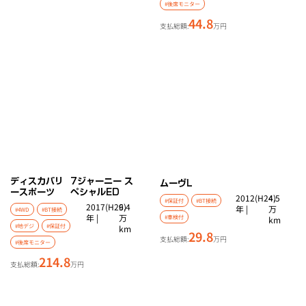
#後席モニター
44.8
支払総額:
万円
ディスカバリ
7ジャーニー ス
ムーヴ
L
ースポーツ
ペシャルED
2012(H24)
4.5
#保証付
#BT接続
2017(H29)
6.4
年 |
万
#4WD
#BT接続
年 |
万
#車検付
km
#地デジ
#保証付
km
29.8
支払総額:
万円
#後席モニター
214.8
支払総額:
万円