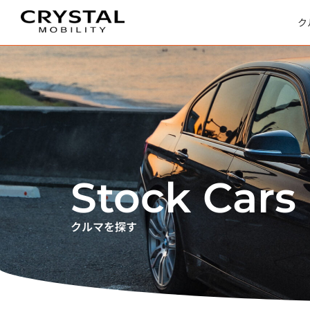
内
容
を
ス
ク
キ
ッ
プ
Stock Cars
クルマを探す