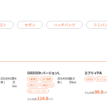
ゴン
セダン
ハッチバック
ミニバ
GS
300h バージョンL
エブリイ
PA
2016(H28)
7.4
2014(H26)
16.0
#車検付
#BT接続
#4WD
#ハイル
年 |
万
年 |
万km
#地デジ
#純正ナビ
km
99.8
#シートヒーター
支払総額:
万
114.8
支払総額:
万円