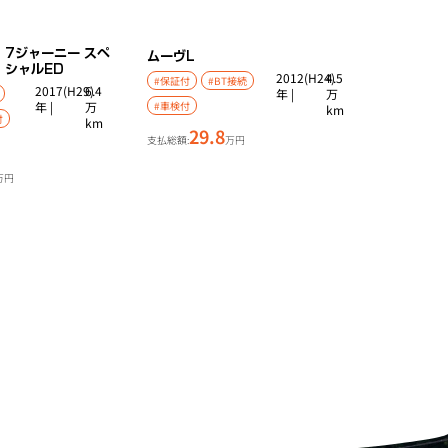
7ジャーニー スペ
ムーヴ
L
シャルED
2012(H24)
4.5
#保証付
#BT接続
2017(H29)
6.4
年 |
万
年 |
万
#車検付
km
付
km
29.8
支払総額:
万円
万円