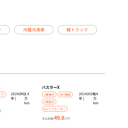
ン
冷蔵冷凍車
軽トラック
ハスラー
X
2024(R6)
1.4
2014(H26)
9.4
ーフ
#車検付
#BT接続
年 |
万
年 |
万
#保証付
km
km
#シートヒーター
円
49.8
支払総額:
万円