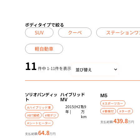
ボディタイプで絞る
SUV
クーペ
ステーションワ
軽自動車
11
件中
1
-
11
件を表示
ソリオバンディッ
ハイブリッド
M5
ト
MV
#スポーツカー
2015(H27)
9.9
#ハイブリッド車
年 |
万
#車検付
#ターボ
#BT接続
#地デジ
km
439.8
支払総額:
万円
#シートヒーター
64.8
支払総額:
万円