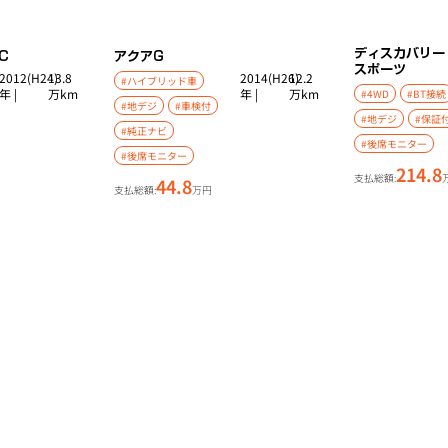
ディスカバリー
C
アクア
G
スポーツ
2012(H24)
13.8
2014(H26)
12.2
#ハイブリッド車
年 |
万km
年 |
万km
#4WD
#BT接続
#地デジ
#車検付
#地デジ
#保証
#純正ナビ
#後席モニター
#後席モニター
214.8
支払総額:
44.8
支払総額:
万円