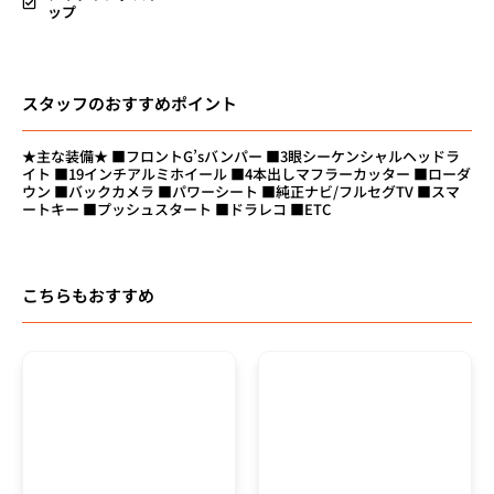
ップ
スタッフのおすすめポイント
★主な装備★ ■フロントG’sバンパー ■3眼シーケンシャルヘッドラ
イト ■19インチアルミホイール ■4本出しマフラーカッター ■ローダ
ウン ■バックカメラ ■パワーシート ■純正ナビ/フルセグTV ■スマ
ートキー ■プッシュスタート ■ドラレコ ■ETC
こちらもおすすめ
総額
総額
439.8
114.8
万円
万円