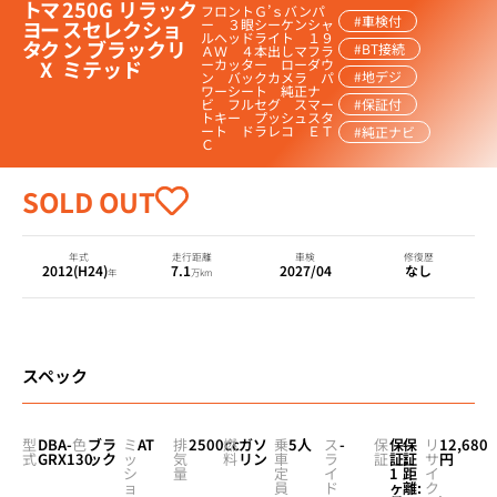
ト
マ
250G リラック
フロントＧ’ｓバンパ
#車検付
ヨ
ー
スセレクショ
ー ３眼シーケンシャ
ルヘッドライト １９
タ
ク
ン ブラックリ
#BT接続
ＡＷ ４本出しマフラ
X
ミテッド
ーカッター ローダウ
#地デジ
ン バックカメラ パ
ワーシート 純正ナ
ビ フルセグ スマー
#保証付
トキー プッシュスタ
ート ドラレコ ＥＴ
#純正ナビ
Ｃ
SOLD OUT
年式
走行距離
車検
修復歴
2012(H24)
7.1
2027/04
なし
年
万km
スペック
型
DBA-
色
ブラ
ミ
AT
排
2500cc
燃
ガソ
乗
5人
ス
-
保
保
-
保
リ
12,680
式
GRX130
ック
ッ
気
料
リン
車
ラ
証
証:
証
サ
円
シ
量
定
イ
1
距
イ
ョ
員
ド
ヶ
離:
ク