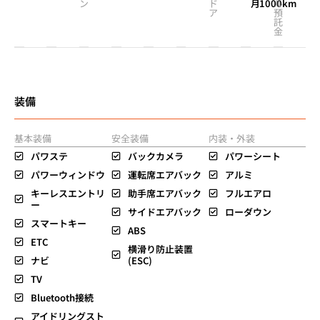
ン
ド
月
1000km
ル
ア
預
託
金
装備
基本装備
安全装備
内装・外装
パワステ
バックカメラ
パワーシート
パワーウィンドウ
運転席エアバック
アルミ
キーレスエントリ
助手席エアバック
フルエアロ
ー
サイドエアバック
ローダウン
スマートキー
ABS
ETC
横滑り防止装置
ナビ
(ESC)
TV
Bluetooth接続
アイドリングスト