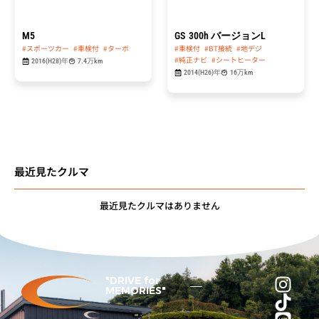
M5
GS
300h バージョンL
#スポーツカー
#車検付
#ターボ
#車検付
#BT接続
#地デジ
#純正ナビ
#シートヒーター
2016(H28)年
7.4万km
2014(H26)年
16万km
最近見たクルマ
最近見たクルマはありません
"DRIVE for
MEMORIES"