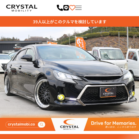
内
容
を
ス
キ
ッ
プ
39
人以上がこのクルマを検討しています