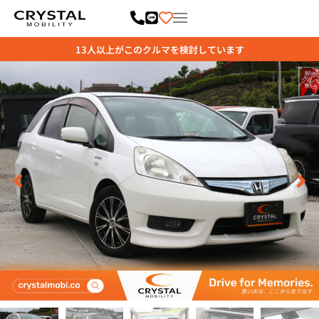
内
容
を
ス
キ
ッ
プ
13
人以上がこのクルマを検討しています