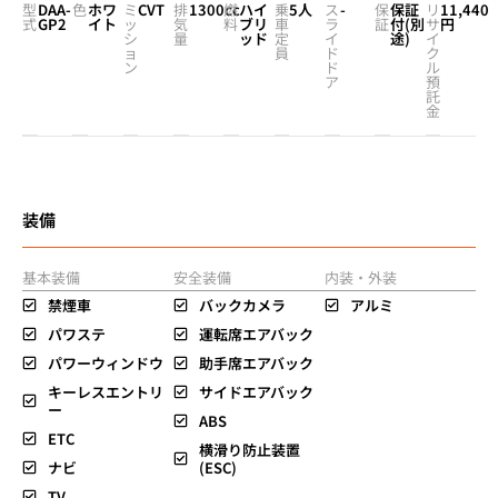
型
DAA-
色
ホワ
ミ
CVT
排
1300cc
燃
ハイ
乗
5人
ス
-
保
保証
リ
11,440
式
GP2
イト
ッ
気
料
ブリ
車
ラ
証
付(別
サ
円
シ
量
ッド
定
イ
途)
イ
ョ
員
ド
ク
ン
ド
ル
ア
預
託
金
装備
基本装備
安全装備
内装・外装
禁煙車
バックカメラ
アルミ
パワステ
運転席エアバック
パワーウィンドウ
助手席エアバック
キーレスエントリ
サイドエアバック
ー
ABS
ETC
横滑り防止装置
ナビ
(ESC)
TV