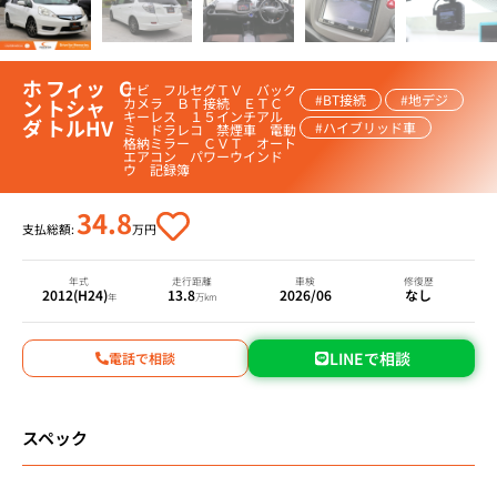
ホ
フィッ
C
ナビ フルセグＴＶ バック
#BT接続
#地デジ
ン
トシャ
カメラ ＢＴ接続 ＥＴＣ
キーレス １５インチアル
ダ
トルHV
#ハイブリッド車
ミ ドラレコ 禁煙車 電動
格納ミラー ＣＶＴ オート
エアコン パワーウインド
ウ 記録簿
34.8
支払総額:
万円
年式
走行距離
車検
修復歴
2012(H24)
13.8
2026/06
なし
年
万km
LINEで相談
電話で相談
スペック