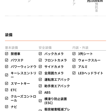
ン
ド
月
1000km
ル
ア
預
託
金
装備
基本装備
安全装備
内装・外装
禁煙車
バックカメラ
3列シート
パワステ
フロントカメラ
ウォークスルー
パワーウィンドウ
サイドカメラ
アルミ
キーレスエントリ
全周囲カメラ
LEDヘッドライト
ー
運転席エアバック
スマートキー
助手席エアバック
ETC
ABS
クルーズコントロ
横滑り防止装置
ール
(ESC)
ナビ
衝突被害軽減ブレ