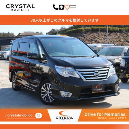
内
容
を
ス
キ
ッ
プ
38
人以上がこのクルマを検討しています