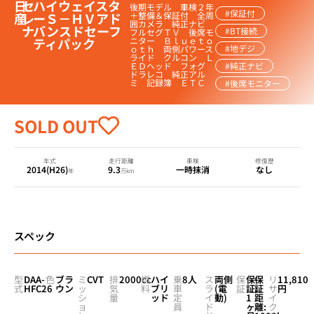
日
セ
ハイウェイスタ
後期モデル 車検２年
#保証付
産
レ
ーＳ－ＨＶアド
＋整備＆保証付 全周
囲カメラ 純正ナビ
ナ
バンスドセーフ
#BT接続
フルセグＴＶ 後席モ
ティパック
ニター Ｂｌｕｅｔｏ
#地デジ
ｏｔｈ 両側パワース
ライド クルコン Ｌ
ＥＤヘッド フォグ
#純正ナビ
ドラレコ 純正アル
ミ 記録簿 ＥＴＣ
#後席モニター
SOLD OUT
年式
走行距離
車検
修復歴
2014(H26)
9.3
一時抹消
なし
年
万km
スペック
型
DAA-
色
ブラ
ミ
CVT
排
2000cc
燃
ハイ
乗
8人
ス
両側
保
保
-
保
リ
11,810
式
HFC26
ウン
ッ
気
料
ブリ
車
ラ
(電
証
証:
証
サ
円
シ
量
ッド
定
イ
動)
1
距
イ
ョ
員
ド
ヶ
離:
ク