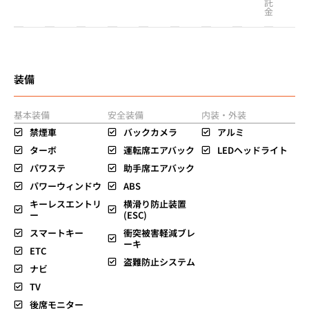
託
金
装備
基本装備
安全装備
内装・外装
禁煙車
バックカメラ
アルミ
ターボ
運転席エアバック
LEDヘッドライト
パワステ
助手席エアバック
パワーウィンドウ
ABS
キーレスエントリ
横滑り防止装置
ー
(ESC)
スマートキー
衝突被害軽減ブレ
ーキ
ETC
盗難防止システム
ナビ
TV
後席モニター