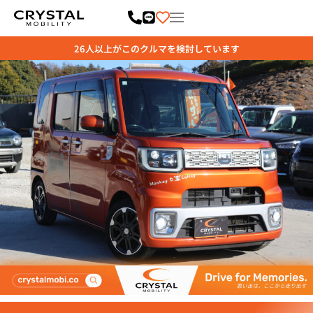
内
容
を
ス
キ
ッ
プ
26
人以上がこのクルマを検討しています