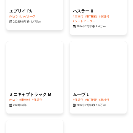
エブリイ
PA
ハスラー
X
#4WD
#ハイルーフ
#車検付
#BT接続
#保証付
#シートヒーター
2024(R6)年
1.4万km
2014(H26)年
9.4万km
総額
総額
84.8
29.8
万円
万円
ミニキャブトラック
M
ムーヴ
L
#4WD
#車検付
#保証付
#保証付
#BT接続
#車検付
2023(R5)年
2012(H24)年
4.5万km
総額
49.8
万円