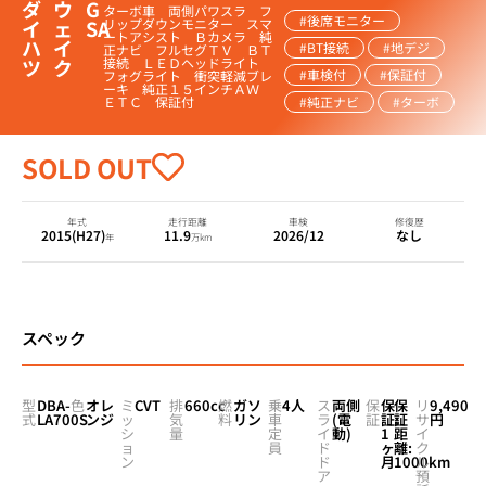
ダ
ウ
G
ターボ車 両側パワスラ フ
#後席モニター
イ
ェ
SA
リップダウンモニター スマ
ートアシスト Ｂカメラ 純
ハ
イ
#BT接続
#地デジ
正ナビ フルセグＴＶ ＢＴ
ツ
ク
接続 ＬＥＤヘッドライト
#車検付
#保証付
フォグライト 衝突軽減ブレ
ーキ 純正１５インチＡＷ
ＥＴＣ 保証付
#純正ナビ
#ターボ
SOLD OUT
年式
走行距離
車検
修復歴
2015(H27)
11.9
2026/12
なし
年
万km
スペック
型
DBA-
色
オレ
ミ
CVT
排
660cc
燃
ガソ
乗
4人
ス
両側
保
保
保
リ
9,490
式
LA700S
ンジ
ッ
気
料
リン
車
ラ
(電
証
証:
証
サ
円
シ
量
定
イ
動)
1
距
イ
ョ
員
ド
ヶ
離:
ク
ン
ド
月
1000km
ル
ア
預