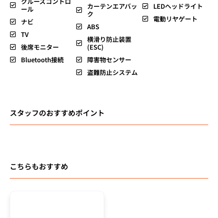
クルーズコントロ
カーテンエアバッ
LEDヘッドライト
ール
ク
電動リヤゲート
ナビ
ABS
TV
横滑り防止装置
後席モニター
(ESC)
Bluetooth接続
障害物センサー
盗難防止システム
スタッフのおすすめポイント
こちらもおすすめ
総額
64.8
万円