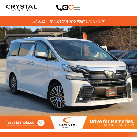
内
容
を
ス
キ
ッ
プ
57
人以上がこのクルマを検討しています