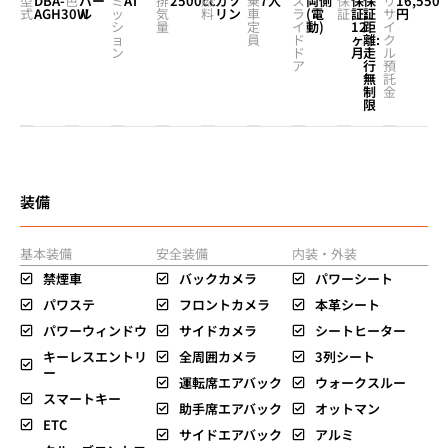
型
DBA-
色
パー
ミ
AT
排
2500cc
燃
ガソ
乗
7人
ス
両側
保
保
保
リ
16,550
式
AGH30W
ル
ッ
気
料
リン
車
ラ
(電
証
証:
証
サ
円
シ
量
定
イ
動)
12
距
イ
ョ
員
ド
ヶ
離:
ク
ン
ド
月
走
ル
ア
行
預
無
託
制
金
限
装備
基本装備
安全装備
内装・外装
禁煙車
バックカメラ
パワーシート
パワステ
フロントカメラ
本革シート
パワーウィンドウ
サイドカメラ
シートヒーター
キーレスエントリ
全周囲カメラ
3列シート
ー
運転席エアバック
ウォークスルー
スマートキー
助手席エアバック
オットマン
ETC
サイドエアバック
アルミ