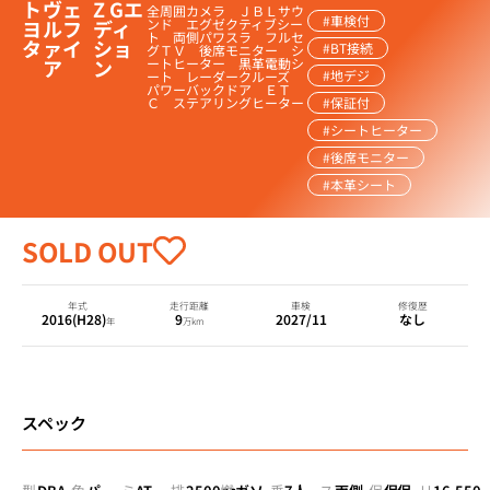
ト
ヴェ
Z Gエ
全周囲カメラ ＪＢＬサウ
#車検付
ヨ
ルフ
ディ
ンド エグゼクティブシー
ト 両側パワスラ フルセ
タ
ァイ
ショ
#BT接続
グＴＶ 後席モニター シ
ア
ン
ートヒーター 黒革電動シ
#地デジ
ート レーダークルーズ
パワーバックドア ＥＴ
Ｃ ステアリングヒーター
#保証付
#シートヒーター
#後席モニター
#本革シート
SOLD OUT
年式
走行距離
車検
修復歴
2016(H28)
9
2027/11
なし
年
万km
スペック