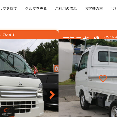
ルマを探す
クルマを売る
ご利用の流れ
お客様の声
会
しています
三
ミニキ
M
パートタイム
ラック アイ
トライト エ
菱
ャブト
ング
ラック
84.8
支払総額:
万円
年式
走行
2023(R5)
年
万k