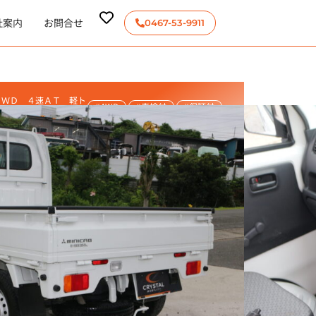
社案内
お問合せ
0467-53-9911
４ＷＤ ４速ＡＴ 軽ト
#4WD
#車検付
#保証付
ドリングストップ オー
アコン パワーステアリ
距離
車検
修復歴
2027/04
なし
m