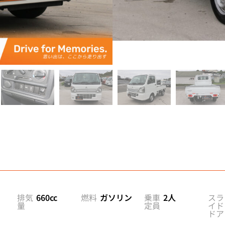
電話で相談
排気
660cc
燃料
ガソリン
乗車
2人
スラ
量
定員
イド
ドア