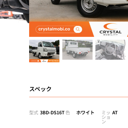
スペック
型式
3BD-DS16T
色
ホワイト
ミッ
AT
ショ
ン