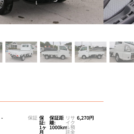
LINEで相談
-
保証
保
保証距
リサ
6,270円
証:
離:
イク
1ヶ
1000km
ル預
月
託金