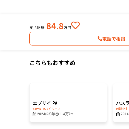
84.8
支払総額:
万円
電話で相談
こちらもおすすめ
総額
総額
99.8
49.8
万円
エブリイ
PA
ハス
#4WD
#ハイルーフ
#車検付
2024(R6)年
1.4万km
2014