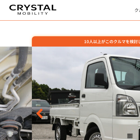
内
容
を
ス
ク
キ
ッ
プ
10
人以上がこのクルマを検討