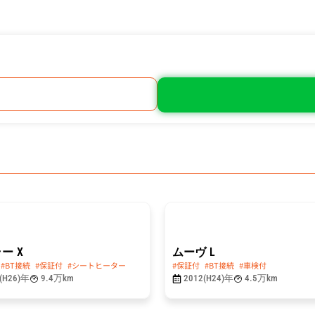
総額
29.8
万円
万円
ラー
X
ムーヴ
L
#BT接続
#保証付
#シートヒーター
#保証付
#BT接続
#車検付
(H26)年
9.4万km
2012(H24)年
4.5万km